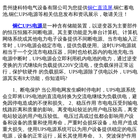
贵州捷科特电气设备有限公司为您提供
铜仁直流屏
,铜仁蓄电
池,铜仁UPS电源等相关信息发布和资讯展示，敬请关注！
铜仁UPS电源
是一种含有储能装置，以逆变器为主要部件
的恒压恒频不间断电源。其主要功能是为单台计算机、计算机
网络系统或其他电力电子设备提供不间断电源。当市电输入正
常时，UPS电源会稳定市电，提供负载使用。这时UPS电源就
相当于一个交流市电稳压器，同时也给机器内的电池充电;当
电源中断时，UPS电源会立即利用机内电池的电力，通过逆变
变换的方式继续向负载提供220V交流电，使负载保持正常运
行，保护软硬件 的负载损坏。UPS电源除了供电以外，UPS电
源其实有8大功能，你知道吗?
1、断电保护 当公用电网发生瞬时停电时，UPS电源系统
会立即将UPS电池的直流电转换为交流电继续为负载供电，避
免因停电造成的不便和损失。 2、稳压作用 市电电压受到输电
线路距离和质量的影响。离变电站较近的用户电压较高，离变
电站较远的用户电压较低。 电压过高或过低都会影响用户设
备和设备的质量和使用寿命，严重时会损坏设备，给用户造成
重大损失。使用UPS电源系统可以为用户设备提供稳定的电压
电源，设备的正常运行，延长其使用寿命。 3、突波保护作用