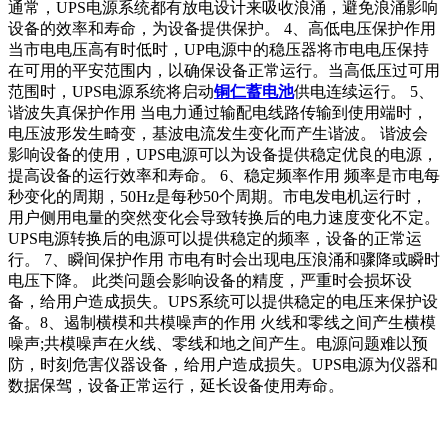
通常，UPS电源系统都有放电设计来吸收浪涌，避免浪涌影响
设备的效率和寿命，为设备提供保护。 4、高低电压保护作用
当市电电压高有时低时，UP电源中的稳压器将市电电压保持
在可用的平安范围内，以确保设备正常运行。当高低压过可用
范围时，UPS电源系统将启动
铜仁蓄电池
供电连续运行。 5、
谐波失真保护作用 当电力通过输配电线路传输到使用端时，
电压波形发生畸变，基波电流发生变化而产生谐波。 谐波会
影响设备的使用，UPS电源可以为设备提供稳定优良的电源，
提高设备的运行效率和寿命。 6、稳定频率作用 频率是市电每
秒变化的周期，50Hz是每秒50个周期。市电发电机运行时，
用户侧用电量的突然变化会导致转换后的电力速度变化不定。
UPS电源转换后的电源可以提供稳定的频率，设备的正常运
行。 7、瞬间保护作用 市电有时会出现电压浪涌和骤降或瞬时
电压下降。 此类问题会影响设备的精度，严重时会损坏设
备，给用户造成损失。UPS系统可以提供稳定的电压来保护设
备。8、遏制横模和共模噪声的作用 火线和零线之间产生横模
噪声;共模噪声在火线、零线和地之间产生。电源问题难以预
防，时刻危害仪器设备，给用户造成损失。UPS电源为仪器和
数据保驾，设备正常运行，延长设备使用寿命。